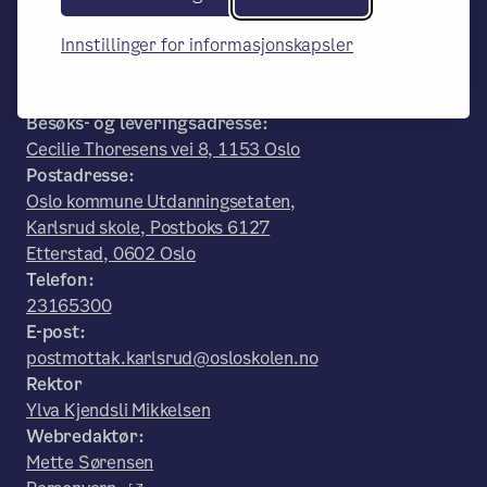
Karlsrud skole
Innstillinger for informasjonskapsler
– en del av Osloskolen
Besøks- og leveringsadresse:
Cecilie Thoresens vei 8, 1153 Oslo
Postadresse:
Oslo kommune Utdanningsetaten,
Karlsrud skole, Postboks 6127
Etterstad, 0602 Oslo
Telefon:
23165300
E-post:
postmottak.karlsrud@osloskolen.no
Rektor
Ylva Kjendsli Mikkelsen
Webredaktør:
Mette Sørensen