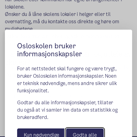
lokalene.
Ønsker du å låne skolens lokaler i helger eller til
overnatting, må du kontakte oss direkte og høre om
mulighetene.
Du kan lese mer om priser og søknadsprosessen på
(ekstern lenke)
kommunens hjemmesider.
Osloskolen bruker
Har du spørsmål om utlån og utleie av
informasjonskapsler
skolen?
Kontakt oss hvis du lurer på hvilke rom vi har tilgjengelig.
For at nettstedet skal fungere og være trygt,
Du finner vår kontaktinformasjon her.
bruker Osloskolen informasjonskapsler. Noen
er teknisk nødvendige, mens andre sikrer ulik
funksjonalitet.
Publisert:
12.01.2024
Endret:
16.01.2024
Godtar du alle informasjonskapsler, tillater
du også at vi samler inn data om statistikk og
brukeradferd.
Kun nødvendige
Godta alle